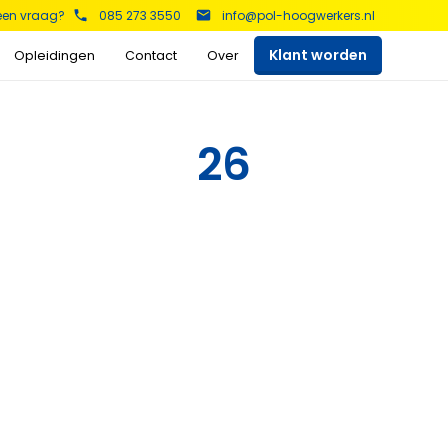
 een vraag?
085 273 3550
info@pol-hoogwerkers.nl
Klant worden
Opleidingen
Contact
Over
kers
26
Schaarhoogwerkers
Telescoop hoogwerkers
Bekijk het aanbod >
Bekijk het aanbod >
Aanhanger hoogwerkers
Spinhoogwerkers
Bekijk het aanbod >
Bekijk het aanbod >
s
Auto hoogwerkers
Vrachtwagen
hoogwerker
Bekijk het aanbod >