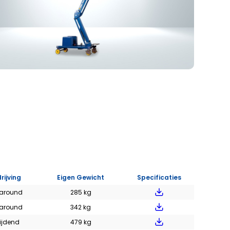
EVEL HOOGWERKERS
rijving
Eigen Gewicht
Specificaties
 around
285 kg
 around
342 kg
rijdend
479 kg