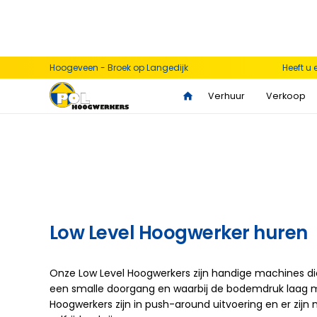
Hoogeveen - Broek op Langedijk
Heeft u
Low Level Hoogwerkers
Verhuur
Verkoop
Alle Hoogwer
Hoogwerkers
Heffen & Hijsen
Alle artikelen >
Klimmaterialen
Low Level Hoogwerker huren
Stroom & Klimaat
Low level hoogwerkers
Transport & Accomodatie
Bekijk het aanbod >
Grondverzet & Tuin-park
Onze Low Level Hoogwerkers zijn handige machines die
een smalle doorgang en waarbij de bodemdruk laag mo
Knikarm hoogwerkers
Reiniging & Diversen
Hoogwerkers zijn in push-around uitvoering en er zij
Bekijk het aanbod >