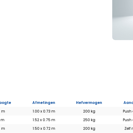
s
Auto hoogwerkers
Vrachtwagen
hoogwerker
Bekijk het aanbod >
Bekijk het aanbod >
LOW-L
oogte
Afmetingen
Hefvermogen
Aand
0 m
1.00 x 0.73 m
200 kg
Push
0 m
1.52 x 0.75 m
250 kg
Push
0 m
1.50 x 0.72 m
200 kg
Zelf 