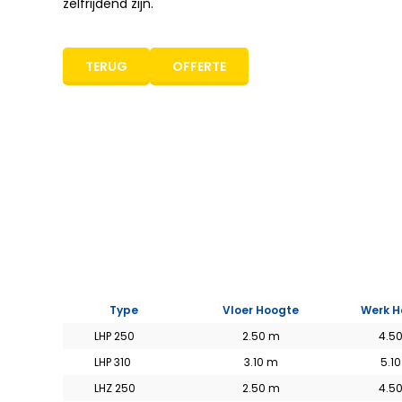
zelfrijdend zijn.
Mastboom hoogwerker
Bekijk het aanbod >
TERUG
OFFERTE
Type
Vloer Hoogte
Werk H
LHP 250
2.50 m
4.5
LHP 310
3.10 m
5.1
LHZ 250
2.50 m
4.5