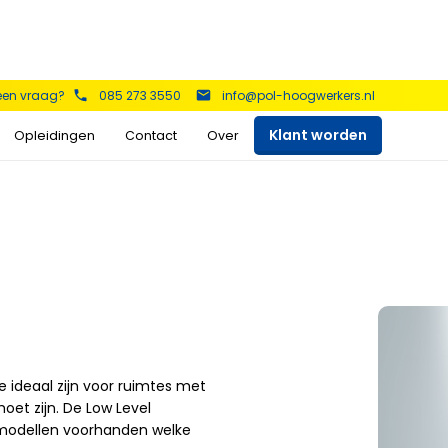
 een vraag?
085 273 3550
info@pol-hoogwerkers.nl
Klant worden
Opleidingen
Contact
Over
kers
Schaarhoogwerkers
Telescoop hoogwerkers
Bekijk het aanbod >
Bekijk het aanbod >
 ideaal zijn voor ruimtes met
et zijn. De Low Level
Aanhanger hoogwerkers
Spinhoogwerkers
n modellen voorhanden welke
Bekijk het aanbod >
Bekijk het aanbod >