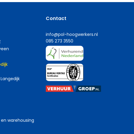
Contact
info@pol-hoogwerkers.nl
085 273 3550
2
veen
dijk
 Langedijk
n en warehousing