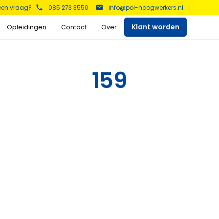
 een vraag?
085 273 3550
info@pol-hoogwerkers.nl
Klant worden
Opleidingen
Contact
Over
kers
159
Schaarhoogwerkers
Telescoop hoogwerkers
Bekijk het aanbod >
Bekijk het aanbod >
Aanhanger hoogwerkers
Spinhoogwerkers
Bekijk het aanbod >
Bekijk het aanbod >
s
Auto hoogwerkers
Vrachtwagen
hoogwerker
Bekijk het aanbod >