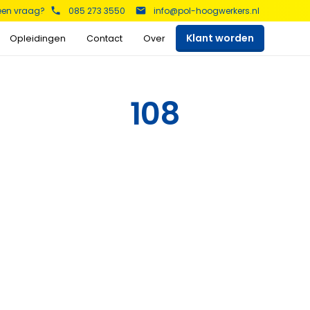
 een vraag?
085 273 3550
info@pol-hoogwerkers.nl
Klant worden
Opleidingen
Contact
Over
kers
108
Schaarhoogwerkers
Telescoop hoogwerkers
Bekijk het aanbod >
Bekijk het aanbod >
Aanhanger hoogwerkers
Spinhoogwerkers
Bekijk het aanbod >
Bekijk het aanbod >
s
Auto hoogwerkers
Vrachtwagen
hoogwerker
Bekijk het aanbod >