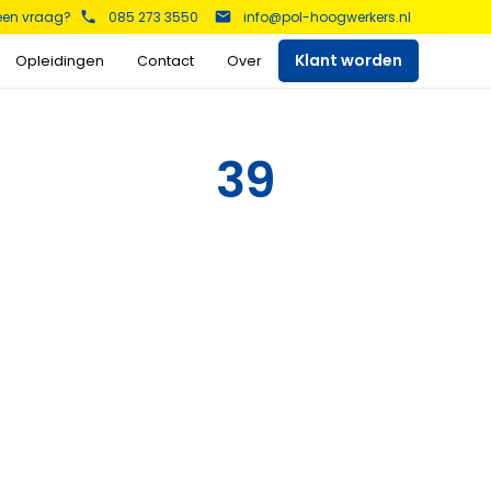
 een vraag?
085 273 3550
info@pol-hoogwerkers.nl
Klant worden
Opleidingen
Contact
Over
kers
39
Schaarhoogwerkers
Telescoop hoogwerkers
Bekijk het aanbod >
Bekijk het aanbod >
Aanhanger hoogwerkers
Spinhoogwerkers
Bekijk het aanbod >
Bekijk het aanbod >
s
Auto hoogwerkers
Vrachtwagen
hoogwerker
Bekijk het aanbod >