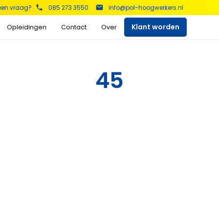
 een vraag?
085 273 3550
info@pol-hoogwerkers.nl
Klant worden
Opleidingen
Contact
Over
kers
45
Schaarhoogwerkers
Telescoop hoogwerkers
Bekijk het aanbod >
Bekijk het aanbod >
Aanhanger hoogwerkers
Spinhoogwerkers
Bekijk het aanbod >
Bekijk het aanbod >
s
Auto hoogwerkers
Vrachtwagen
hoogwerker
Bekijk het aanbod >