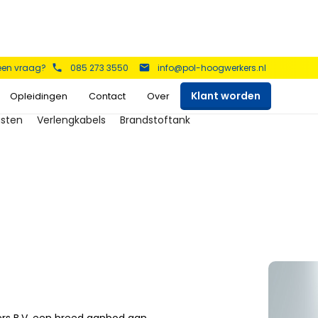
 een vraag?
085 273 3550
info@pol-hoogwerkers.nl
Klant worden
Opleidingen
Contact
Over
asten
Verlengkabels
Brandstoftank
kers
Schaarhoogwerkers
Telescoop hoogwerkers
Bekijk het aanbod >
Bekijk het aanbod >
Aanhanger hoogwerkers
Spinhoogwerkers
Bekijk het aanbod >
Bekijk het aanbod >