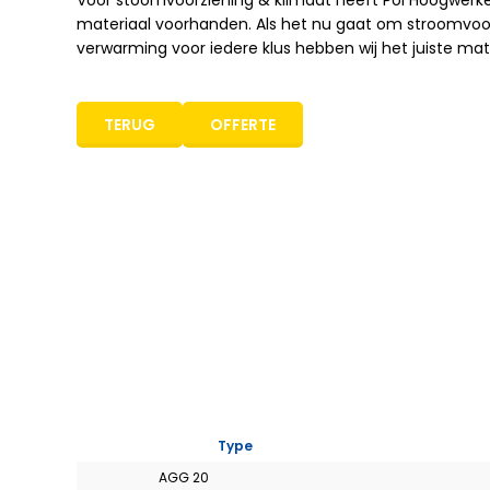
Voor stoomvoorziening & klimaat heeft Pol Hoogwerke
materiaal voorhanden. Als het nu gaat om stroomvoorz
verwarming voor iedere klus hebben wij het juiste mate
Mastboom hoogwerker
Bekijk het aanbod >
TERUG
OFFERTE
Type
AGG 20