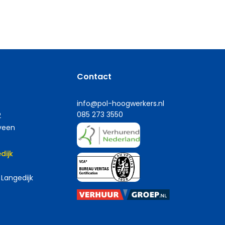
Contact
info@pol-hoogwerkers.nl
085 273 3550
2
veen
dijk
 Langedijk