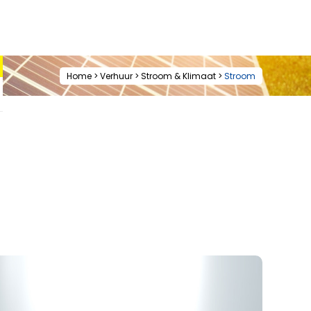
Home
>
Verhuur
>
Stroom & Klimaat
>
Stroom