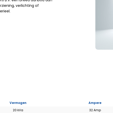
rs B.V. een breed aanbod aan
iening, verlichting of
rieel.
s
Auto hoogwerkers
Vrachtwagen
hoogwerker
Bekijk het aanbod >
Bekijk het aanbod >
AGGRE
Vermogen
Ampere
20 kVa
32 Amp