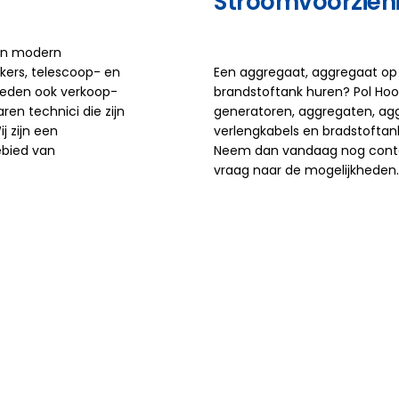
Stroomvoorzien
 en modern
ers, telescoop- en
Een aggregaat, aggregaat op 
ieden ook verkoop-
brandstoftank huren? Pol Ho
en technici die zijn
generatoren, aggregaten, ag
j zijn een
verlengkabels en bradstoftank
ebied van
Neem dan vandaag nog cont
vraag naar de mogelijkheden