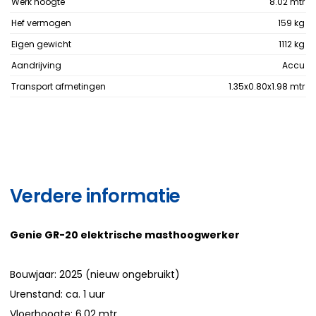
Werk hoogte
8.02 mtr
Hef vermogen
159 kg
Eigen gewicht
1112 kg
Aandrijving
Accu
Transport afmetingen
1.35x0.80x1.98 mtr
Verdere informatie
Genie GR-20 elektrische masthoogwerker
Bouwjaar: 2025 (nieuw ongebruikt)
Urenstand: ca. 1 uur
Vloerhoogte: 6.02 mtr