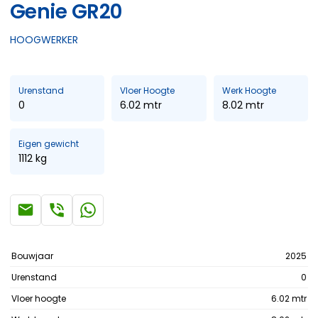
Genie GR20
Bekijk het a
HOOGWERKER
Mastboom 
Bekijk het a
Auto hoog
Urenstand
Vloer Hoogte
Werk Hoogte
Bekijk het a
0
6.02 mtr
8.02 mtr
Vrachtwag
Eigen gewicht
Bekijk het a
1112 kg
Bouwjaar
2025
Urenstand
0
Vloer hoogte
6.02 mtr